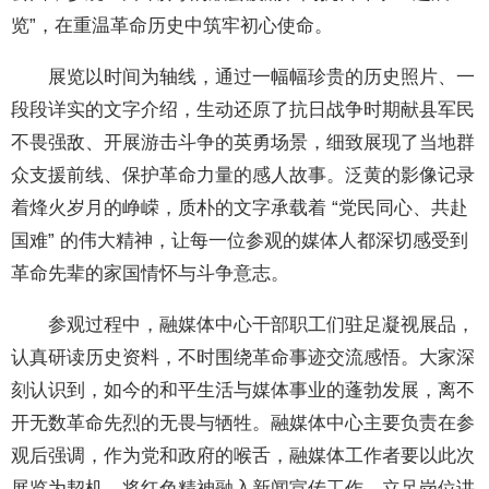
览”，在重温革命历史中筑牢初心使命。
展览以时间为轴线，通过一幅幅珍贵的历史照片、一
段段详实的文字介绍，生动还原了抗日战争时期献县军民
不畏强敌、开展游击斗争的英勇场景，细致展现了当地群
众支援前线、保护革命力量的感人故事。泛黄的影像记录
着烽火岁月的峥嵘，质朴的文字承载着 “党民同心、共赴
国难” 的伟大精神，让每一位参观的媒体人都深切感受到
革命先辈的家国情怀与斗争意志。
参观过程中，融媒体中心干部职工们驻足凝视展品，
认真研读历史资料，不时围绕革命事迹交流感悟。大家深
刻认识到，如今的和平生活与媒体事业的蓬勃发展，离不
开无数革命先烈的无畏与牺牲。融媒体中心主要负责在参
观后强调，作为党和政府的喉舌，融媒体工作者要以此次
展览为契机，将红色精神融入新闻宣传工作，立足岗位讲